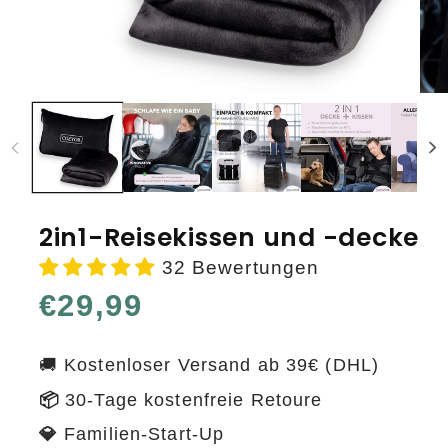
Medien
Medi
1
2
in
in
Modal
Moda
öffnen
öffn
2in1-Reisekissen und -decke
32 Bewertungen
Normaler
€29,99
Preis
🚚 Kostenloser Versand ab 39€ (DHL)
📦
30-Tage kostenfreie Retoure
💎
Familien-Start-Up