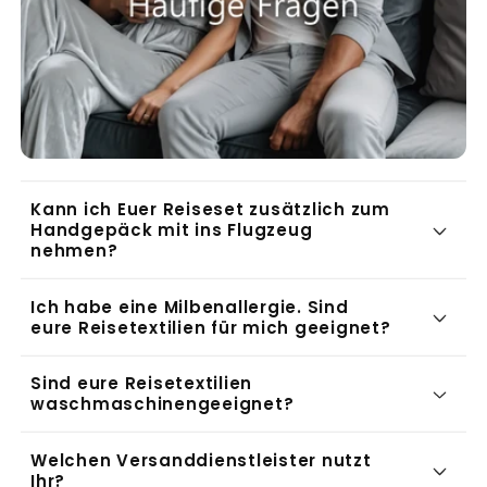
b
a
r
e
r
I
n
Kann ich Euer Reiseset zusätzlich zum
Handgepäck mit ins Flugzeug
h
nehmen?
a
Ich habe eine Milbenallergie. Sind
l
eure Reisetextilien für mich geeignet?
t
Sind eure Reisetextilien
waschmaschinengeeignet?
Welchen Versanddienstleister nutzt
Ihr?