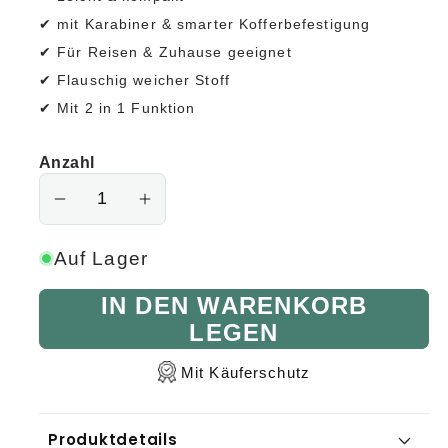
✔
mit Karabiner & smarter Kofferbefestigung
✔ Für Reisen & Zuhause geeignet
✔ Flauschig weicher Stoff
✔ Mit 2 in 1 Funktion
Anzahl
Verringere
Erhöhe
die
die
Auf Lager
Menge
Menge
für
für
IN DEN WARENKORB
2in1-
2in1-
LEGEN
Reisekissen
Reisekissen
und
und
Mit Käuferschutz
-
-
decke
decke
Produktdetails