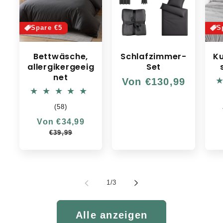
Spare €5
S
Bettwäsche,
Schlafzimmer-
K
allergikergeeig
Set
net
Normaler
Von €130,99
Preis
58
(58)
Bewertungen
Normaler
Von €34,99
Verkaufspreis
insgesamt
Preis
€39,99
von
1
/
3
Alle anzeigen